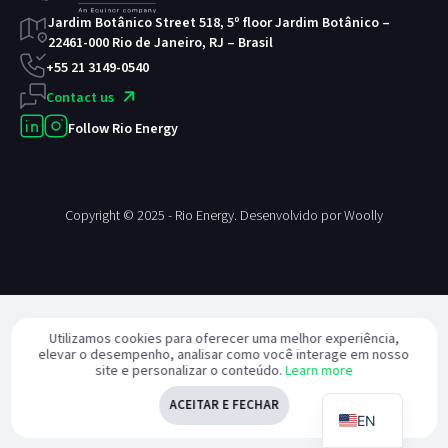
Jardim Botânico Street 518, 5º floor
Jardim Botânico –
22461-000
Rio de Janeiro, RJ – Brasil
+55 21 3149-0540
Contact us
Follow Rio Energy
Copyright © 2025 - Rio Energy. Desenvolvido por
Woolly
Utilizamos cookies para oferecer uma melhor experiência,
elevar o desempenho, analisar como você interage em nosso
site e personalizar o conteúdo.
Learn more
ACEITAR E FECHAR
EN