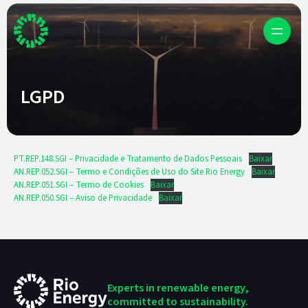
LGPD
PT.REP.148.SGI – Privacidade e Tratamento de Dados Pessoais
Baixar
AN.REP.052.SGI – Termo e Condições de Uso do Site Rio Energy
Baixar
AN.REP.051.SGI – Termo de Cookies
Baixar
AN.REP.050.SGI – Aviso de Privacidade
Baixar
Experts in renewable
energy,
committed to
sustainability.