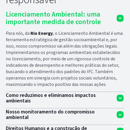
Licenciamento Ambiental: uma
importante medida de controle
Para nós, da
Rio Energy
, o Licenciamento Ambiental é uma
ferramenta estratégica de gestão socioambiental e, por
isso, nosso compromisso vai além das obrigações legais.
Implementamos os programas ambientais estabelecidos
no licenciamento, por meio de um rigoroso controle de
indicadores de desempenho e melhores práticas do setor,
buscando o atendimento dos padrões do IFC. Também
operamos em sinergia com projetos sociais voluntários,
maximizando o impacto positivo das nossas ações.
Como reduzimos e eliminamos impactos
ambientais
Durante o desenvolvimento dos projetos, realizamos a
Nosso monitoramento do compromisso
ambiental
avaliação de impacto ambiental, onde a prioridade é evitar
a ocorrência de efeitos adversos. Para aqueles impossível de
Nossos compromissos com o meio ambiente são
Direitos Humanos e a construção de