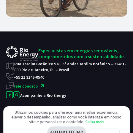
Especialistas em energias
renováveis,
comprometidos
com a sustentabilidade.
Rua Jardim Botânico 518, 5º andar
Jardim Botânico – 22461-
000
Rio de Janeiro, RJ – Brasil
+55 21 3149-0540
Fale conosco
Acompanhe a Rio Energy
Utilizamos cookies para oferecer uma melhor experiência,
elevar o desempenho, analisar como você interage em nosso
Copyright © 2025 - Rio Energy. Desenvolvido por
Woolly
site e personalizar o conteúdo.
Saiba mais
ACEITAR E FECHAR